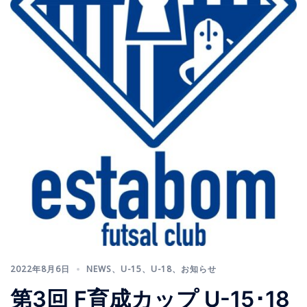
2022年8月6日
NEWS
、
U-15
、
U-18
、
お知らせ
第3回 F育成カップ U-15･18