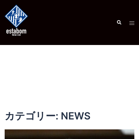
コ
ン
テ
検
ト
索
ン
グ
ツ
ル
へ
メ
ス
ニ
キ
ュ
ッ
ー
プ
カテゴリー:
NEWS