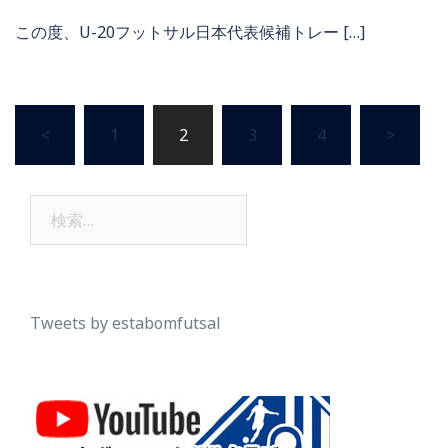
この度、U-20フットサル日本代表候補トレー […]
投
<
1
2
3
4
>
稿
の
ペ
検
ー
索:
ジ
送
り
Tweets by estabomfutsal